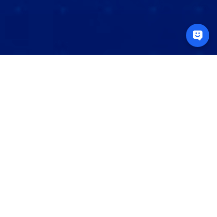
什么是预约换汇合约？
预约换汇合约是企业客户与KVB之间的一项合约协议，
我们同意在指定的未来日期以预先确定的汇率买卖货
币，不受当日市场现行汇率的影响。预约换汇可以帮助
客户对冲未来的外汇风险。
增强风险规避能力