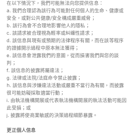
在以下情況下，我們可能無法向您提供信息：
a. 我們合理認為該行為可能對任何個人的生命、健康或
安全，或對公共健康/安全構成嚴重威脅；
b. 該行為會不合理地影響他人的隱私；
c. 該請求被合理視為輕率或糾纏性請求；
d. 該信息與現有或預期的法律程序有關，而在該等程序
的證據開示過程中原本無法獲得；
e. 該信息會泄露我們的意圖，從而損害我們與您的談
判；
f. 該信息的披露將屬違法；
g. 法律或法院/法庭命令禁止披露；
h. 該信息與涉嫌違法活動或嚴重不當行為有關，而披露
很可能妨礙採取適當行動；
i. 由執法機構開展或代表執法機構開展的執法活動可能因
此受損；或
j. 披露將使商業敏感的決策過程細節暴露。
更正個人信息