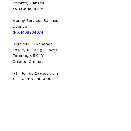
Toronto, Canada
KVB Canada Inc.
Money Services Business
License
(No: M08934674)
Suite 2130, Exchange
Tower, 130 King St. West,
Toronto, M5X 1B1,
Ontario, Canada
✉️ ：tor_gc@kvbgc.com
📞 ：+1 416 646 9188