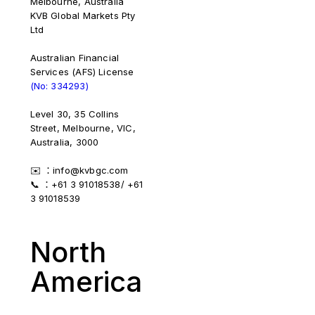
Melbourne, Australia
KVB Global Markets Pty
Ltd
Australian Financial
Services (AFS) License
(No: 334293)
Level 30, 35 Collins
Street, Melbourne, VIC,
Australia, 3000
✉️ ：info@kvbgc.com
📞 ：+61 3 91018538/ +61
3 91018539
North
America