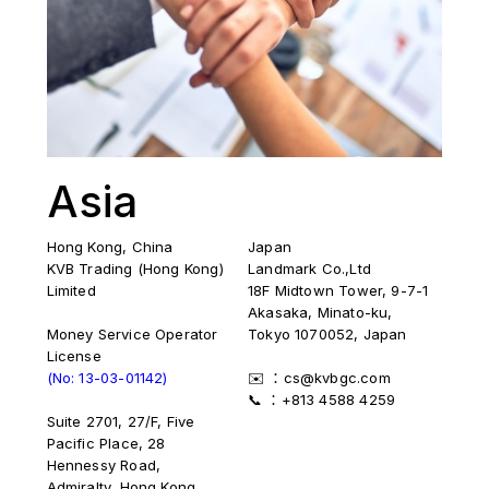
Asia
Hong Kong, China
Japan
KVB Trading (Hong Kong)
Landmark Co.,Ltd
Limited
18F Midtown Tower, 9-7-1
Akasaka, Minato-ku,
Money Service Operator
Tokyo 1070052, Japan
License
(No: 13-03-01142)
✉️ ：cs@kvbgc.com
📞 ：+813 4588 4259
Suite 2701, 27/F, Five
Pacific Place, 28
Hennessy Road,
Admiralty, Hong Kong