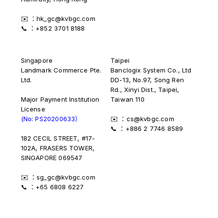
✉️ ：hk_gc@kvbgc.com
📞 ：+852 3701 8188
Singapore
Taipei
Landmark Commerce Pte.
Banclogix System Co., Ltd
Ltd.
DD-13, No.97, Song Ren
Rd., Xinyi Dist., Taipei,
Major Payment Institution
Taiwan 110
License
(No: PS20200633）
✉️ ：cs@kvbgc.com
📞 ：+886 2 7746 8589
182 CECIL STREET, #17-
102A, FRASERS TOWER,
SINGAPORE 069547
✉️ ：sg_gc@kvbgc.com
📞 ：+65 6808 6227