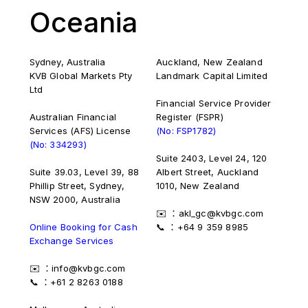
Oceania
Sydney, Australia
Auckland, New Zealand
KVB Global Markets Pty
Landmark Capital Limited
Ltd
Financial Service Provider
Australian Financial
Register (FSPR)
Services (AFS) License
(No: FSP1782)
(No: 334293)
Suite 2403, Level 24, 120
Suite 39.03, Level 39, 88
Albert Street, Auckland
Phillip Street, Sydney,
1010, New Zealand
NSW 2000, Australia
✉️ ：akl_gc@kvbgc.com
Online Booking for Cash
📞 ：+64 9 359 8985
Exchange Services
✉️ ：info@kvbgc.com
📞 ：+61 2 8263 0188